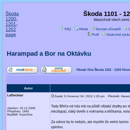
Škoda 1101 - 1
Škoda
1200-
Masochisti všech zemí,
1201-
1202
FAQ
Hledat
Seznam uživatelů
page
Profil
Soukromé zpráv
Harampad a Bor na Oktávku
Obsah fóra Škoda 1101 - 1203 fóru
Autor
LeDocteur
Zaslal: čt červenec 04, 2024 1:26 pm
Předmět: Haramp
Tady Břeťa od nás má na půdě nějaký zbytky po st
Založen: 20.12.2006
mezitypa), náký dveře s voknama a kličkama, volan
Příspěvky: 1940
Bydliště: Krysočina
Za odvoz by to nebylo, ale myslím že velmi lacino
splníno.