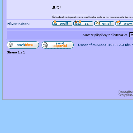
JUD !
_________________
Šel dědeček na kopeček, že zařízne Buráka, kudla se mu v ruce smekla, tak za
Návrat nahoru
Zobrazit příspěvky z předchozích:
Obsah fóra Škoda 1101 - 1203 fóru
Strana
1
z
1
Powered by
Český překl