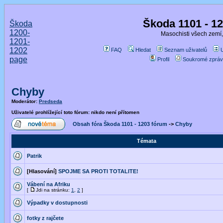
Škoda 1101 - 1
Škoda
1200-
Masochisti všech zemí,
1201-
1202
FAQ
Hledat
Seznam uživatelů
page
Profil
Soukromé zpráv
Chyby
Moderátor:
Predseda
Uživatelé prohlížející toto fórum: nikdo není přítomen
Obsah fóra Škoda 1101 - 1203 fórum
->
Chyby
Témata
Patrik
[Hlasování]
SPOJME SA PROTI TOTALITE!
Vábení na Afriku
[
Jdi na stránku:
1
,
2
]
Výpadky v dostupnosti
fotky z rajčete