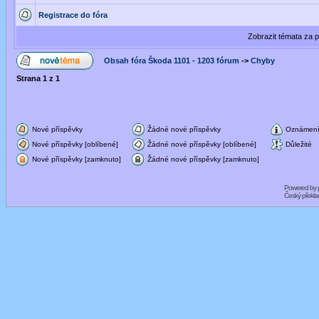
Registrace do fóra
Zobrazit témata za 
Obsah fóra Škoda 1101 - 1203 fórum
->
Chyby
Strana
1
z
1
Nové příspěvky
Žádné nové příspěvky
Oznámen
Nové příspěvky [oblíbené]
Žádné nové příspěvky [oblíbené]
Důležité
Nové příspěvky [zamknuto]
Žádné nové příspěvky [zamknuto]
Powered by
Český překl