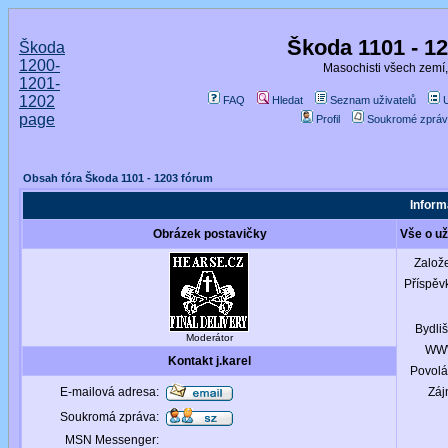
Škoda 1101 - 1
Škoda
1200-
Masochisti všech zemí,
1201-
1202
FAQ
Hledat
Seznam uživatelů
page
Profil
Soukromé zpráv
Obsah fóra Škoda 1101 - 1203 fórum
Informa
Obrázek postavičky
Vše o uži
Založ
Příspěv
Bydliš
Moderátor
WW
Kontakt j.karel
Povolá
E-mailová adresa:
Záj
Soukromá zpráva:
MSN Messenger: