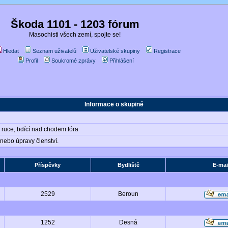
Škoda 1101 - 1203 fórum
Masochisti všech zemí, spojte se!
Hledat
Seznam uživatelů
Uživatelské skupiny
Registrace
Profil
Soukromé zprávy
Přihlášení
Informace o skupině
y ruce, bdící nad chodem fóra
y nebo úpravy členství.
Příspěvky
Bydliště
E-mai
2529
Beroun
1252
Desná