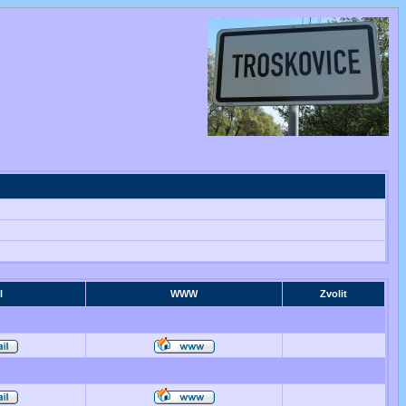
l
WWW
Zvolit