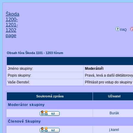
Škoda
1200-
1201-
1202
FAQ
page
Obsah fóra Škoda 1101 - 1203 fórum
Jméno skupiny:
Moderátoři
Popis skupiny:
Pravá, levá a další diktátorov
Vaše členství:
Přihlásit pro vstup do skupin
Soukromá zpráva
Uživatel
Moderátor skupiny
Burák
Členové Skupiny
j.karel