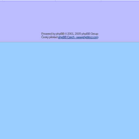
Powered by
phpBB
© 2001, 2005 phpBB Group
Český překlad
phpBB Czech - www.phpbbcz.com