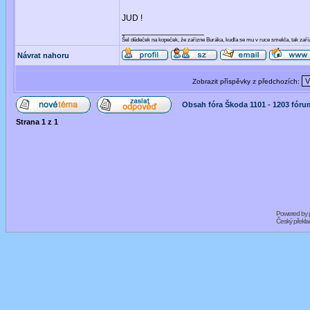
JUD !
_________________
Šel dědeček na kopeček, že zařízne Buráka, kudla se mu v ruce smekla, tak za
Návrat nahoru
Zobrazit příspěvky z předchozích:
Obsah fóra Škoda 1101 - 1203 fóru
Strana
1
z
1
Powered by
Český překl