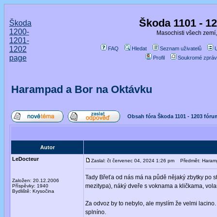
Škoda 1101 - 1
Škoda
1200-
Masochisti všech zemí,
1201-
1202
FAQ
Hledat
Seznam uživatelů
page
Profil
Soukromé zpráv
Harampad a Bor na Oktávku
Obsah fóra Škoda 1101 - 1203 fóru
Autor
LeDocteur
Zaslal: čt červenec 04, 2024 1:26 pm
Předmět: Haramp
Tady Břeťa od nás má na půdě nějaký zbytky po st
Založen: 20.12.2006
mezitypa), náký dveře s voknama a kličkama, volan
Příspěvky: 1940
Bydliště: Krysočina
Za odvoz by to nebylo, ale myslím že velmi lacino
splníno.