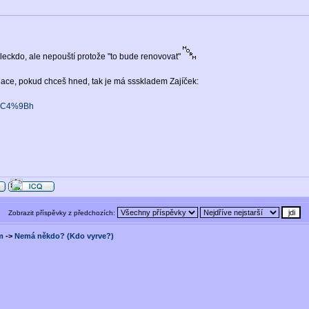
 leckdo, ale nepouští protože "to bude renovovat"
ace, pokud chceš hned, tak je má ssskladem Zajíček:
db%C4%9Bh
Zobrazit příspěvky z předchozích:
m
->
Nemá někdo? (Kdo vyrve?)