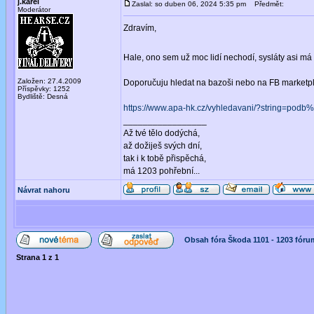
j.karel
Zaslal: so duben 06, 2024 5:35 pm
Předmět:
Moderátor
Zdravím,
Hale, ono sem už moc lidí nechodí, sysláty asi má
Založen: 27.4.2009
Doporučuju hledat na bazoši nebo na FB marketpl
Příspěvky: 1252
Bydliště: Desná
https://www.apa-hk.cz/vyhledavani/?string=po
_________________
Až tvé tělo dodýchá,
až dožiješ svých dní,
tak i k tobě přispěchá,
má 1203 pohřební...
Návrat nahoru
Obsah fóra Škoda 1101 - 1203 fóru
Strana
1
z
1