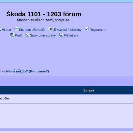
Škoda 1101 - 1203 fórum
Masochisti všech zemí, spojte se!
Hledat
Seznam uživatelů
Uživatelské skupiny
Registrace
Profil
Soukromé zprávy
Přihlášení
m
->
Nemá někdo? (Kdo vyrve?)
Zpráva
odběhy