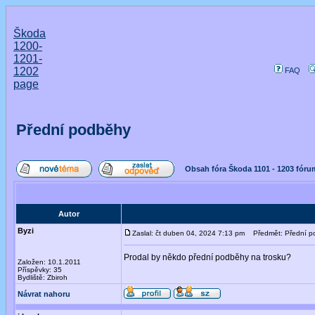
Škoda
1200-
1201-
1202
FAQ
page
Přední podběhy
Obsah fóra Škoda 1101 - 1203 fóru
Autor
Byzi
Zaslal: čt duben 04, 2024 7:13 pm
Předmět: Přední p
Prodal by někdo přední podběhy na trosku?
Založen: 10.1.2011
Příspěvky: 35
Bydliště: Zbiroh
Návrat nahoru