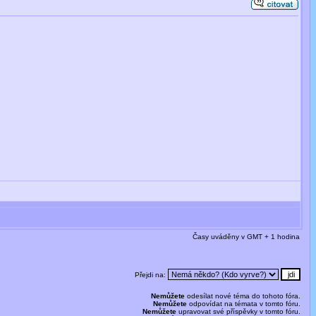
Časy uváděny v GMT + 1 hodina
Přejdi na:
Nemůžete
odesílat nové téma do tohoto fóra.
Nemůžete
odpovídat na témata v tomto fóru.
Nemůžete
upravovat své příspěvky v tomto fóru.