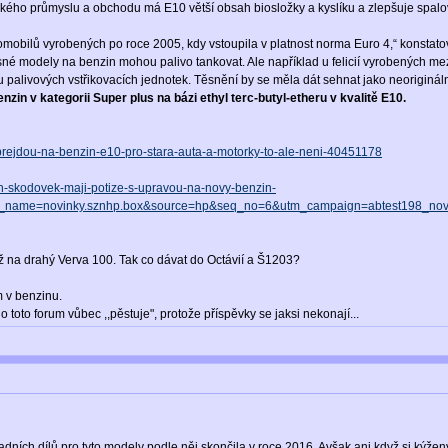
kého průmyslu a obchodu má E10 větší obsah biosložky a kyslíku a zlepšuje spalov
mobilů vyrobených po roce 2005, kdy vstoupila v platnost norma Euro 4,“ konstato
asné modely na benzin mohou palivo tankovat. Ale například u felicií vyrobených me
alivových vstřikovacích jednotek. Těsnění by se měla dát sehnat jako neorigináln
nzin v kategorii Super plus na bázi ethyl terc-butyl-etheru v kvalitě E10.
prejdou-na-benzin-e10-pro-stara-auta-a-motorky-to-ale-neni-40451178
ych-skodovek-maji-potize-s-upravou-na-novy-benzin-
_name=novinky.sznhp.box&source=hp&seq_no=6&utm_campaign=abtest198_no
ež na drahý Verva 100. Tak co dávat do Octávií a Š1203?
m v benzinu.
toto forum vůbec ,,pěstuje", protože příspěvky se jaksi nekonají...
dních dílů pro tyto modely podle něj skončila v roce 2016. Avšak ani když si kýže