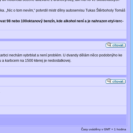
a. „Nic o tom nevím,“ potvrdil mistr dílny autoservisu Tukas Štěrboholy Tomáš
 98 nebo 100oktanový benzín, kde alkohol není a je nahrazen etyl-terc-
 v karbci nechám vybrblat a není problém. U dvandy dělám něco podobnýho ke
 a karbcem na 1500 kterej je nedostatkovej.
.
Časy uváděny v GMT + 1 hodina