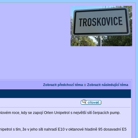
Zobrazit předchozí téma
::
Zobrazit následující téma
ovém roce, kdy se zapojí Orlen Unipetrol s největší sítí čerpacích pump.
.
petrol s tím, že v jeho síti nahradí E10 v oktanové hladině 95 dosavadní E5