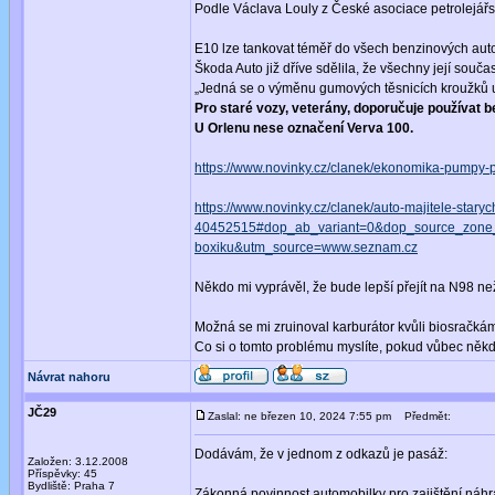
Podle Václava Louly z České asociace petrolejářs
E10 lze tankovat téměř do všech benzinových auto
Škoda Auto již dříve sdělila, že všechny její souč
„Jedná se o výměnu gumových těsnicích kroužků u p
Pro staré vozy, veterány, doporučuje používat be
U Orlenu nese označení Verva 100.
https://www.novinky.cz/clanek/ekonomika-pumpy-
https://www.novinky.cz/clanek/auto-majitele-star
40452515#dop_ab_variant=0&dop_source_zone
boxiku&utm_source=www.seznam.cz
Někdo mi vyprávěl, že bude lepší přejít na N98 n
Možná se mi zruinoval karburátor kvůli biosračká
Co si o tomto problému myslíte, pokud vůbec někdo 
Návrat nahoru
JČ29
Zaslal: ne březen 10, 2024 7:55 pm
Předmět:
Dodávám, že v jednom z odkazů je pasáž:
Založen: 3.12.2008
Příspěvky: 45
Bydliště: Praha 7
Zákonná povinnost automobilky pro zajištění náhra