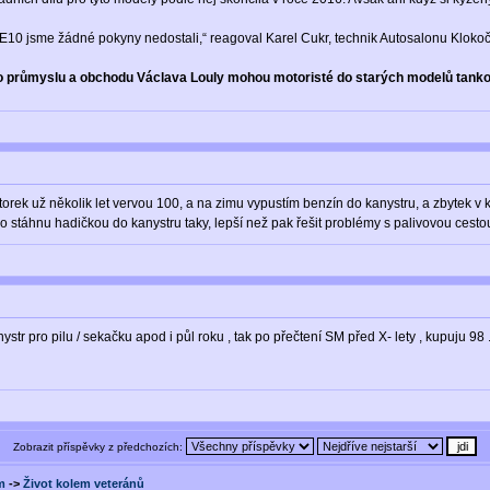
10 jsme žádné pokyny nedostali,“ reagoval Karel Cukr, technik Autosalonu Klokočk
 průmyslu a obchodu Václava Louly mohou motoristé do starých modelů tankovat
otorek už několik let vervou 100, a na zimu vypustím benzín do kanystru, a zbytek
stáhnu hadičkou do kanystru taky, lepší než pak řešit problémy s palivovou cestou
ystr pro pilu / sekačku apod i půl roku , tak po přečtení SM před X- lety , kupuju 98 
Zobrazit příspěvky z předchozích:
m
->
Život kolem veteránů