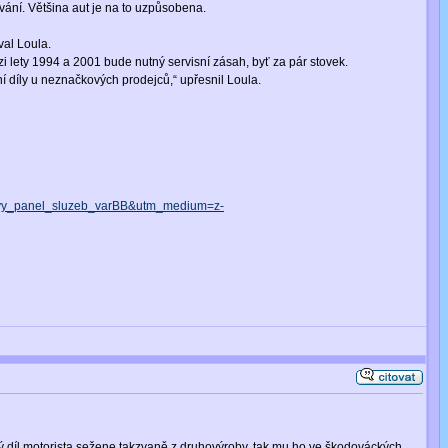
ání. Většina aut je na to uzpůsobena.
val Loula.
zi lety 1994 a 2001 bude nutný servisní zásah, byť za pár stovek.
í díly u neznačkových prodejců,“ upřesnil Loula.
vy_panel_sluzeb_varBB&utm_medium=z-
ný díl motorista sežene takzvaně z druhovýroby, tak mu ho ve škodováckých