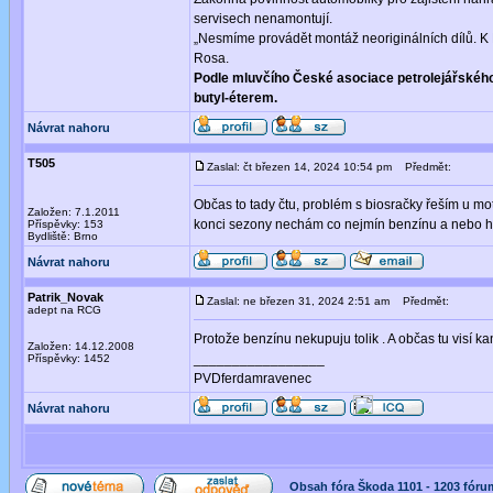
servisech nenamontují.
„Nesmíme provádět montáž neoriginálních dílů. K E
Rosa.
Podle mluvčího České asociace petrolejářského
butyl-éterem.
Návrat nahoru
T505
Zaslal: čt březen 14, 2024 10:54 pm
Předmět:
Občas to tady čtu, problém s biosračky řeším u m
Založen: 7.1.2011
konci sezony nechám co nejmín benzínu a nebo ho 
Příspěvky: 153
Bydliště: Brno
Návrat nahoru
Patrik_Novak
Zaslal: ne březen 31, 2024 2:51 am
Předmět:
adept na RCG
Protože benzínu nekupuju tolik . A občas tu visí kan
Založen: 14.12.2008
_________________
Příspěvky: 1452
PVDferdamravenec
Návrat nahoru
Obsah fóra Škoda 1101 - 1203 fóru