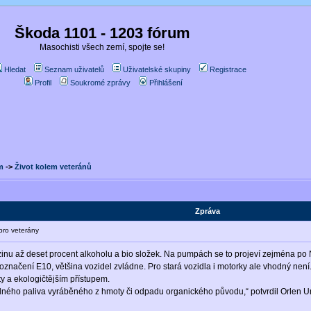
Škoda 1101 - 1203 fórum
Masochisti všech zemí, spojte se!
Hledat
Seznam uživatelů
Uživatelské skupiny
Registrace
Profil
Soukromé zprávy
Přihlášení
m
->
Život kolem veteránů
Zpráva
ro veterány
zinu až deset procent alkoholu a bio složek. Na pumpách se to projeví zejména po N
označení E10, většina vozidel zvládne. Pro stará vozidla i motorky ale vhodný není
y a ekologičtějším přístupem.
ného paliva vyráběného z hmoty či odpadu organického původu,“ potvrdil Orlen Uni