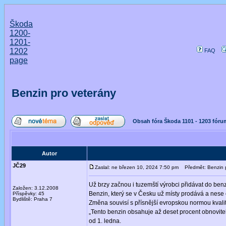
Škoda
1200-
1201-
1202
FAQ
page
Benzin pro veterány
Obsah fóra Škoda 1101 - 1203 fóru
Autor
JČ29
Zaslal: ne březen 10, 2024 7:50 pm
Předmět: Benzin p
Už brzy začnou i tuzemští výrobci přidávat do ben
Založen: 3.12.2008
Benzin, který se v Česku už místy prodává a nese 
Příspěvky: 45
Bydliště: Praha 7
Změna souvisí s přísnější evropskou normou kvalit
„Tento benzin obsahuje až deset procent obnovitel
od 1. ledna.