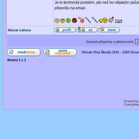
Je to technický problém, ale než ho nějakým způs
přepošlu na email.
Návrat nahoru
Zobrazit příspěvky z předchozích:
Obsah fóra Škoda 1101 - 1203 fóru
Strana
1
z
1
Powered by
Český překl