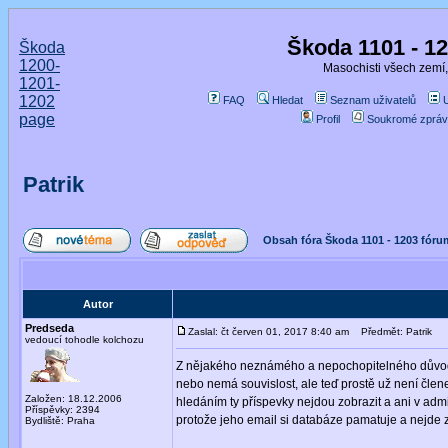
Škoda 1101 - 1
Škoda
1200-
Masochisti všech zemí,
1201-
1202
FAQ
Hledat
Seznam uživatelů
page
Profil
Soukromé zpráv
Patrik
Obsah fóra Škoda 1101 - 1203 fóru
Autor
Predseda
Zaslal: čt červen 01, 2017 8:40 am
Předmět: Patrik
vedoucí tohodle kolchozu
Z nějakého neznámého a nepochopitelného důvodu 
nebo nemá souvislost, ale teď prostě už není člen
Založen: 18.12.2006
hledáním ty příspevky nejdou zobrazit a ani v admi
Příspěvky: 2394
protože jeho email si databáze pamatuje a nejde 
Bydliště: Praha