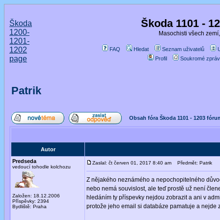
Škoda 1101 - 1
Škoda
1200-
Masochisti všech zemí,
1201-
1202
FAQ
Hledat
Seznam uživatelů
page
Profil
Soukromé zpráv
Patrik
Obsah fóra Škoda 1101 - 1203 fóru
Autor
Predseda
Zaslal: čt červen 01, 2017 8:40 am
Předmět: Patrik
vedoucí tohodle kolchozu
Z nějakého neznámého a nepochopitelného důvodu 
nebo nemá souvislost, ale teď prostě už není člen
Založen: 18.12.2006
hledáním ty příspevky nejdou zobrazit a ani v admi
Příspěvky: 2394
protože jeho email si databáze pamatuje a nejde 
Bydliště: Praha