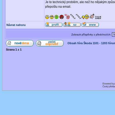
Je to technický problém, ale než ho nějakým způs
přepošlu na email.
Návrat nahoru
Zobrazit příspěvky z předchozích:
Obsah fóra Škoda 1101 - 1203 fóru
Strana
1
z
1
Powered by
Český překl