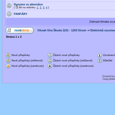
Dynymo vs alternátor
[
Jdi na stránku:
1
,
2
,
3
,
4
]
FANFÁRY
Zobrazit témata za 
Obsah fóra Škoda 1101 - 1203 fórum
->
Elektrická sousta
Strana
1
z
2
Nové příspěvky
Žádné nové příspěvky
Oznámen
Nové příspěvky [oblíbené]
Žádné nové příspěvky [oblíbené]
Důležité
Nové příspěvky [zamknuto]
Žádné nové příspěvky [zamknuto]
Powered by
Český překl