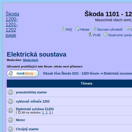
Škoda 1101 - 1
Škoda
1200-
Masochisti všech zemí,
1201-
1202
FAQ
Hledat
Seznam uživatelů
page
Profil
Soukromé zpráv
Elektrická soustava
Moderátor:
Moderátoři
Uživatelé prohlížející toto fórum: nikdo není přítomen
Obsah fóra Škoda 1101 - 1203 fórum
->
Elektrická sousta
Témata
pseudolehlej starter
cyklovač stěrače 1203
Elektrické schéma š1203
[
Jdi na stránku:
1
,
2
,
3
]
Motor
Chcíplý starter