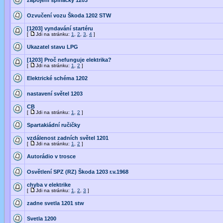
zapojeni spinacky 1203
Ozvučení vozu Škoda 1202 STW
[1203] vyndavání startéru
[
Jdi na stránku:
1
,
2
,
3
,
4
]
Ukazatel stavu LPG
[1203] Proč nefunguje elektrika?
[
Jdi na stránku:
1
,
2
]
Elektrické schéma 1202
nastavení světel 1203
CB
[
Jdi na stránku:
1
,
2
]
Spartakiádní ručičky
vzdálenost zadních světel 1201
[
Jdi na stránku:
1
,
2
]
Autorádio v trosce
Osvětlení SPZ (RZ) Škoda 1203 r.v.1968
chyba v elektrike
[
Jdi na stránku:
1
,
2
,
3
]
zadne svetla 1201 stw
Svetla 1200