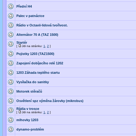
Přední H4
Palec v patnáctce
Rádio v Octavii-lidová tvořivost.
Alternátor 70 A (TAZ 1500)
Startér
[
Jdi na stránku:
1
,
2
]
Pojistky 1203 (TAZ1500)
Zapojení dobíjecího relé 1202
1203 Záhada teplého startu
Vysílačka do sanitky
Motorek stěračů
Osvětlení spz výměna žárovky (mikrobus)
Rádia v trosce
[
Jdi na stránku:
1
,
2
]
mlhovky 1203
dynamo-problém