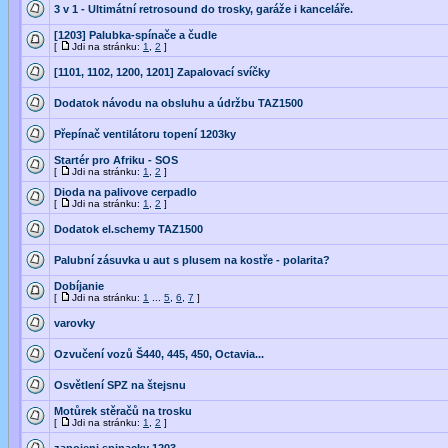
3 v 1 - Ultimátní retrosound do trosky, garáže i kanceláře.
[1203] Palubka-spínače a čudle
[
Jdi na stránku:
1
,
2
]
[1101, 1102, 1200, 1201] Zapalovací svíčky
Dodatok návodu na obsluhu a údržbu TAZ1500
Přepínač ventilátoru topení 1203ky
Startér pro Afriku - SOS
[
Jdi na stránku:
1
,
2
]
Dioda na palivove cerpadlo
[
Jdi na stránku:
1
,
2
]
Dodatok el.schemy TAZ1500
Palubní zásuvka u aut s plusem na kostře - polarita?
Dobíjanie
[
Jdi na stránku:
1
...
5
,
6
,
7
]
varovky
Ozvučení vozů Š440, 445, 450, Octavia...
Osvětlení SPZ na štejsnu
Motůrek stěračů na trosku
[
Jdi na stránku:
1
,
2
]