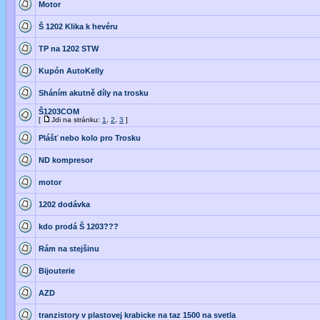
Motor
Š 1202 Klika k hevéru
TP na 1202 STW
Kupón AutoKelly
Sháním akutně díly na trosku
Š1203COM
[
Jdi na stránku:
1
,
2
,
3
]
Plášť nebo kolo pro Trosku
ND kompresor
motor
1202 dodávka
kdo prodá Š 1203???
Rám na stejšinu
Bijouterie
AZD
tranzistory v plastovej krabicke na taz 1500 na svetla