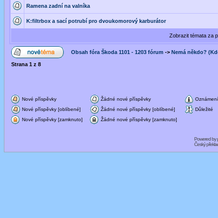
Ramena zadní na valníka
K:filtrbox a sací potrubí pro dvoukomorový karburátor
Zobrazit témata za 
Obsah fóra Škoda 1101 - 1203 fórum
->
Nemá někdo? (Kdo
Strana
1
z
8
Nové příspěvky
Žádné nové příspěvky
Oznámen
Nové příspěvky [oblíbené]
Žádné nové příspěvky [oblíbené]
Důležité
Nové příspěvky [zamknuto]
Žádné nové příspěvky [zamknuto]
Powered by
Český překl