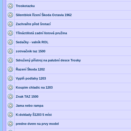
Troskotazku
Silentblok řízení Škoda Octavia 1962
Zachraňte před šrotací
Třináctilistá zadní listová pružina
Sedačky - valník ROL
zotrvačnik taz 1500
Sdružený přístroj na palubní desce Trosky
Řazení Škoda 1202
Vyplň podlahy 1203
Koupim chladic na 1203
Znak TAZ 1500
Jama nebo rampa
K:doklady Š1203 5 míst
predne dvere na prvy model