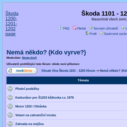
Škoda 1101 - 1
Škoda
1200-
Masochisti všech zemí,
1201-
1202
FAQ
Hledat
Seznam uživatelů
page
Profil
Soukromé zpráv
Nemá někdo? (Kdo vyrve?)
Moderátor:
Moderátoři
Uživatelé prohlížející toto fórum: nikdo není přítomen
Obsah fóra Škoda 1101 - 1203 fórum
->
Nemá někdo? (Kdo
Témata
Přední podběhy
Karburátor pro Š1203 kšiltovka r.v. 1979
Motor 1202 / Oktávka
Volant na zahraniční trosku
Zahrada na stejšna