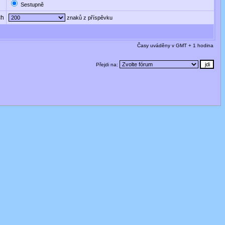
Sestupně
ch
znaků z příspěvku
Časy uváděny v GMT + 1 hodina
Přejdi na: