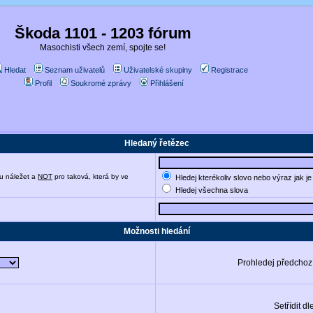
Škoda 1101 - 1203 fórum
Masochisti všech zemí, spojte se!
Hledat
Seznam uživatelů
Uživatelské skupiny
Registrace
Profil
Soukromé zprávy
Přihlášení
Hledaný řetězec
u náležet a
NOT
pro taková, která by ve
Hledej kterékoliv slovo nebo výraz jak j
Hledej všechna slova
Možnosti hledání
Prohledej předchoz
Setřídit dl