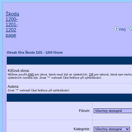
Škoda
1200-
1201-
1202
FAQ
page
Obsah fóra Škoda 1101 - 1203 fórum
Klíčová slova:
Můžete použít
AND
pro slova, která musí být ve výsledcích,
OR
pro taková, která tam moho
výsledcích neměla být. Znak "*" nahradí část řetězce při vyhledávání.
Autora:
Znak "*" nahradí část řetězce při vyhledávání.
Fórum:
Kategorie: