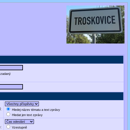
e zadaný
í:
Hledej název tématu a text zprávy
Hledat jen text zprávy
e:
Vzestupně