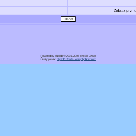
Zobraz první
Powered by
phpBB
© 2001, 2005 phpBB Group
Český překlad
phpBB Czech - www.phpbbcz.com