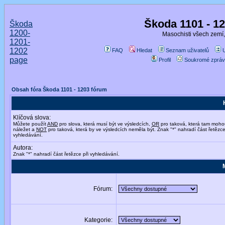
Škoda 1101 - 1
Škoda
1200-
Masochisti všech zemí,
1201-
1202
FAQ
Hledat
Seznam uživatelů
page
Profil
Soukromé zpráv
Obsah fóra Škoda 1101 - 1203 fórum
Klíčová slova:
Můžete použít
AND
pro slova, která musí být ve výsledcích,
OR
pro taková, která tam moho
náležet a
NOT
pro taková, která by ve výsledcích neměla být. Znak "*" nahradí část řetězce
vyhledávání.
Autora:
Znak "*" nahradí část řetězce při vyhledávání.
Fórum:
Kategorie: