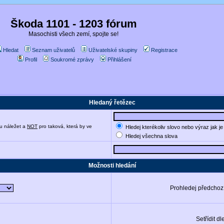
Škoda 1101 - 1203 fórum
Masochisti všech zemí, spojte se!
Hledat
Seznam uživatelů
Uživatelské skupiny
Registrace
Profil
Soukromé zprávy
Přihlášení
Hledaný řetězec
u náležet a
NOT
pro taková, která by ve
Hledej kterékoliv slovo nebo výraz jak j
Hledej všechna slova
Možnosti hledání
Prohledej předchoz
Setřídit dl