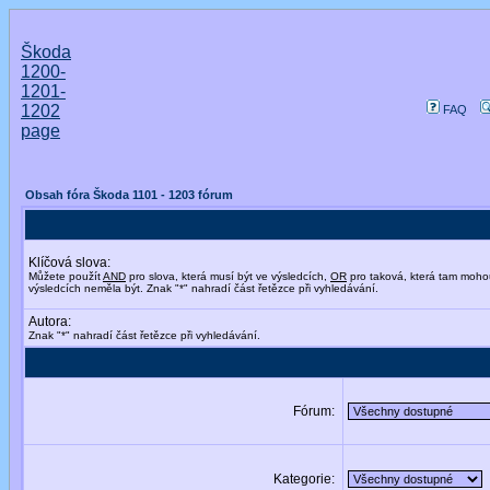
Škoda
1200-
1201-
1202
FAQ
page
Obsah fóra Škoda 1101 - 1203 fórum
Klíčová slova:
Můžete použít
AND
pro slova, která musí být ve výsledcích,
OR
pro taková, která tam moho
výsledcích neměla být. Znak "*" nahradí část řetězce při vyhledávání.
Autora:
Znak "*" nahradí část řetězce při vyhledávání.
Fórum:
Kategorie: