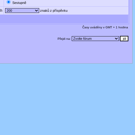
Sestupně
ch
znaků z příspěvku
Časy uváděny v GMT + 1 hodina
Přejdi na: