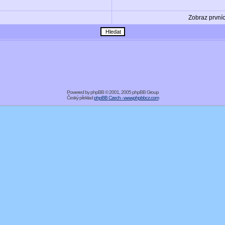
Zobraz první
Powered by
phpBB
© 2001, 2005 phpBB Group
Český překlad
phpBB Czech - www.phpbbcz.com