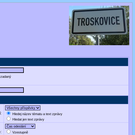
e zadaný
í:
Hledej název tématu a text zprávy
Hledat jen text zprávy
e:
Vzestupně