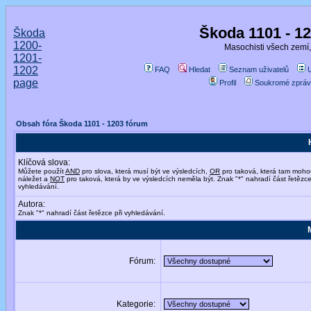
Škoda 1101 - 1
Škoda
1200-
Masochisti všech zemí,
1201-
1202
FAQ
Hledat
Seznam uživatelů
page
Profil
Soukromé zpráv
Obsah fóra Škoda 1101 - 1203 fórum
Klíčová slova:
Můžete použít
AND
pro slova, která musí být ve výsledcích,
OR
pro taková, která tam moho
náležet a
NOT
pro taková, která by ve výsledcích neměla být. Znak "*" nahradí část řetězce
vyhledávání.
Autora:
Znak "*" nahradí část řetězce při vyhledávání.
Fórum:
Kategorie: