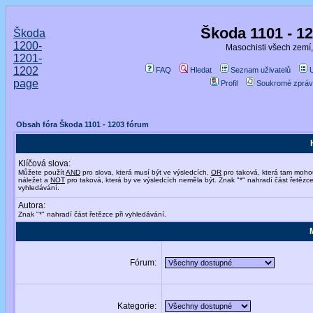
Škoda 1101 - 1
Škoda
1200-
Masochisti všech zemí,
1201-
1202
FAQ
Hledat
Seznam uživatelů
page
Profil
Soukromé zpráv
Obsah fóra Škoda 1101 - 1203 fórum
Klíčová slova:
Můžete použít
AND
pro slova, která musí být ve výsledcích,
OR
pro taková, která tam moho
náležet a
NOT
pro taková, která by ve výsledcích neměla být. Znak "*" nahradí část řetězce
vyhledávání.
Autora:
Znak "*" nahradí část řetězce při vyhledávání.
Fórum:
Kategorie: