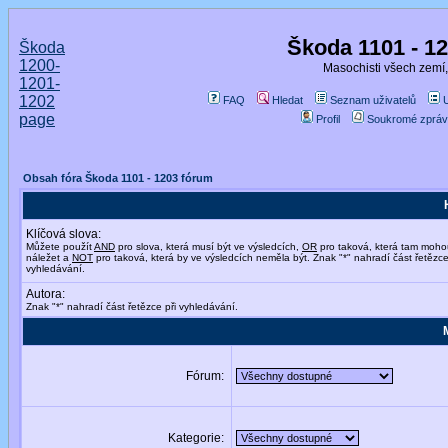
Škoda 1101 - 1
Škoda
1200-
Masochisti všech zemí,
1201-
1202
FAQ
Hledat
Seznam uživatelů
page
Profil
Soukromé zpráv
Obsah fóra Škoda 1101 - 1203 fórum
Klíčová slova:
Můžete použít
AND
pro slova, která musí být ve výsledcích,
OR
pro taková, která tam moho
náležet a
NOT
pro taková, která by ve výsledcích neměla být. Znak "*" nahradí část řetězce
vyhledávání.
Autora:
Znak "*" nahradí část řetězce při vyhledávání.
Fórum:
Kategorie: