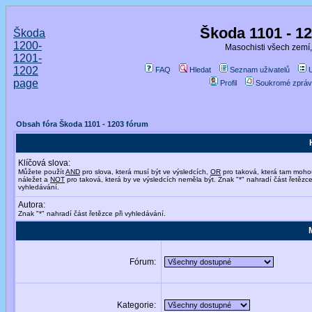
Škoda 1101 - 1
Škoda
1200-
Masochisti všech zemí,
1201-
1202
FAQ
Hledat
Seznam uživatelů
page
Profil
Soukromé zpráv
Obsah fóra Škoda 1101 - 1203 fórum
Klíčová slova:
Můžete použít
AND
pro slova, která musí být ve výsledcích,
OR
pro taková, která tam moho
náležet a
NOT
pro taková, která by ve výsledcích neměla být. Znak "*" nahradí část řetězce
vyhledávání.
Autora:
Znak "*" nahradí část řetězce při vyhledávání.
Fórum:
Kategorie: