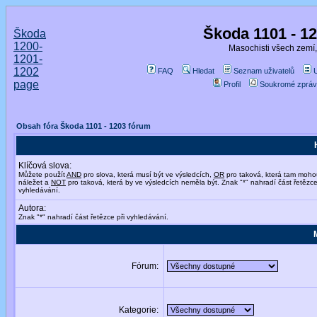
Škoda 1101 - 1
Škoda
1200-
Masochisti všech zemí,
1201-
1202
FAQ
Hledat
Seznam uživatelů
page
Profil
Soukromé zpráv
Obsah fóra Škoda 1101 - 1203 fórum
Klíčová slova:
Můžete použít
AND
pro slova, která musí být ve výsledcích,
OR
pro taková, která tam moho
náležet a
NOT
pro taková, která by ve výsledcích neměla být. Znak "*" nahradí část řetězce
vyhledávání.
Autora:
Znak "*" nahradí část řetězce při vyhledávání.
Fórum:
Kategorie: