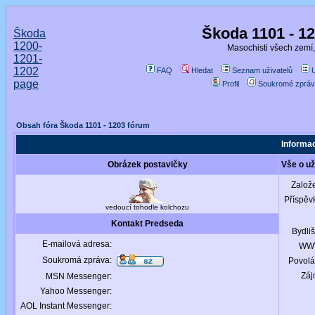
Škoda 1101 - 1
Škoda
1200-
Masochisti všech zemí,
1201-
1202
FAQ
Hledat
Seznam uživatelů
page
Profil
Soukromé zpráv
Obsah fóra Škoda 1101 - 1203 fórum
Informac
Obrázek postavičky
Vše o už
Založ
Příspěv
vedoucí tohodle kolchozu
Kontakt Predseda
Bydliš
E-mailová adresa:
WW
Soukromá zpráva:
Povolá
Záj
MSN Messenger:
Yahoo Messenger:
AOL Instant Messenger: