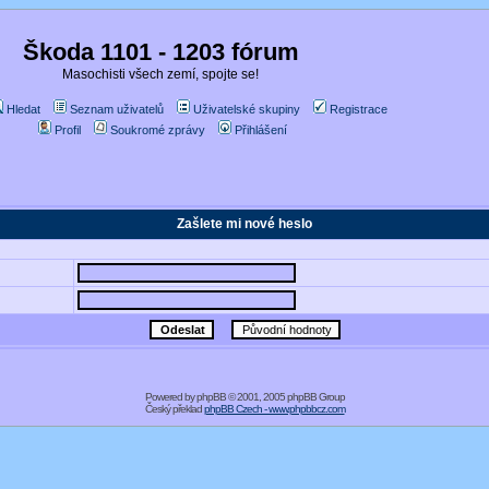
Škoda 1101 - 1203 fórum
Masochisti všech zemí, spojte se!
Hledat
Seznam uživatelů
Uživatelské skupiny
Registrace
Profil
Soukromé zprávy
Přihlášení
Zašlete mi nové heslo
Powered by
phpBB
© 2001, 2005 phpBB Group
Český překlad
phpBB Czech - www.phpbbcz.com