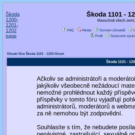
Škoda 1101 - 1
Škoda
1200-
Masochisti všech zemí,
1201-
1202
FAQ
Hledat
Seznam uživatelů
page
Profil
Soukromé zpráv
Obsah fóra Škoda 1101 - 1203 fórum
Škoda 1101 - 120
Ačkoliv se administrátoři a moderátoř
jakýkoliv všeobecně nežádoucí materiá
nemožné prohlédnout každý příspěve
příspěvky v tomto fóru vyjadřují poh
administrátorů, moderátorů a webmas
za ně nemohou být zodpovědní.
Souhlasíte s tím, že nebudete posíla
nenávistné, zastrašující, sexuálně o