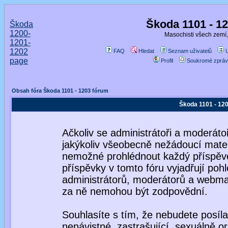
Škoda 1101 - 1
Škoda
1200-
Masochisti všech zemí,
1201-
1202
FAQ
Hledat
Seznam uživatelů
page
Profil
Soukromé zpráv
Obsah fóra Škoda 1101 - 1203 fórum
Škoda 1101 - 120
Ačkoliv se administrátoři a moderátoř
jakýkoliv všeobecně nežádoucí materiá
nemožné prohlédnout každý příspěve
příspěvky v tomto fóru vyjadřují poh
administrátorů, moderátorů a webmas
za ně nemohou být zodpovědní.
Souhlasíte s tím, že nebudete posíla
nenávistné, zastrašující, sexuálně o