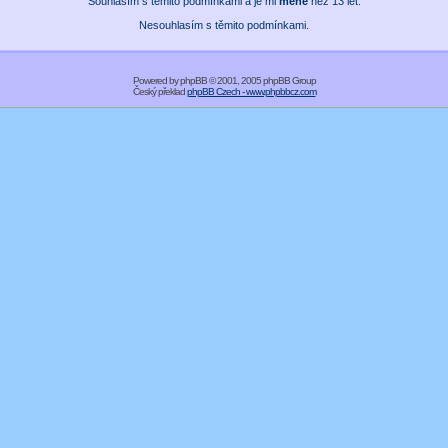
Souhlasím s těmito podmínkami a je mi
méně
než 13 let.
Nesouhlasím s těmito podmínkami.
Powered by
phpBB
© 2001, 2005 phpBB Group
Český překlad
phpBB Czech - www.phpbbcz.com