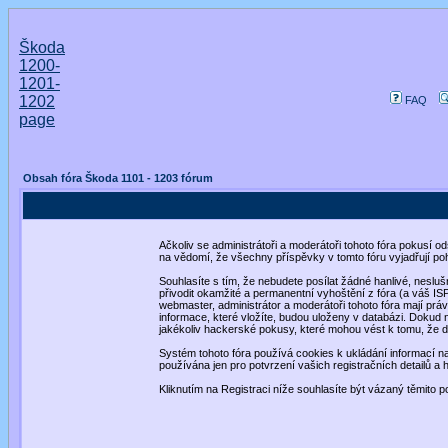
Škoda
1200-
1201-
1202
FAQ
page
Obsah fóra Škoda 1101 - 1203 fórum
Ačkoliv se administrátoři a moderátoři tohoto fóra pokusí o
na vědomí, že všechny příspěvky v tomto fóru vyjadřují po
Souhlasíte s tím, že nebudete posílat žádné hanlivé, neslu
přivodit okamžité a permanentní vyhoštění z fóra (a váš I
webmaster, administrátor a moderátoři tohoto fóra mají právo
informace, které vložíte, budou uloženy v databázi. Dokud
jakékoliv hackerské pokusy, které mohou vést k tomu, že
Systém tohoto fóra používá cookies k ukládání informací na 
používána jen pro potvrzení vašich registračních detailů a 
Kliknutím na Registraci níže souhlasíte být vázaný těmito 