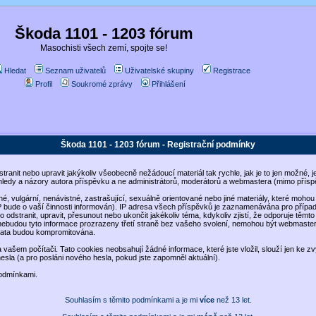
Škoda 1101 - 1203 fórum
Masochisti všech zemí, spojte se!
Hledat
Seznam uživatelů
Uživatelské skupiny
Registrace
Profil
Soukromé zprávy
Přihlášení
Škoda 1101 - 1203 fórum - Registrační podmínky
dstranit nebo upravit jakýkoliv všeobecně nežádoucí materiál tak rychle, jak je to jen možné
hledy a názory autora příspěvku a ne administrátorů, moderátorů a webmastera (mimo příspě
šné, vulgární, nenávistné, zastrašující, sexuálně orientované nebo jiné materiály, které mo
SP bude o vaší činnosti informován). IP adresa všech příspěvků je zaznamenávána pro přípa
 odstranit, upravit, přesunout nebo ukončit jakékoliv téma, kdykoliv zjistí, že odporuje těmt
 nebudou tyto informace prozrazeny třetí straně bez vašeho svolení, nemohou být webmaster
 data budou kompromitována.
vašem počítači. Tato cookies neobsahují žádné informace, které jste vložil, slouží jen ke zv
hesla (a pro posláni nového hesla, pokud jste zapomněl aktuální).
podmínkami.
Souhlasím s těmito podmínkami a je mi
více
než 13 let.