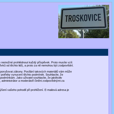
, je nemožné prohlédnout každý příspěvek. Proto musíte vzít
vků od těchto lidí), a proto za ně nemohou být zodpovědní.
hou porušovat zákony. Posílání takových materiálů vám může
d potřeby vynucení těchto podmínek. Souhlasíte, že
o podmínkám. Jako uživatel souhlasíte, že jakékoliv
, administrátor a moderátoři činěni zodpovědnými za
ýšení vašeho pohodlí při prohlížení. E-mailová adresa je