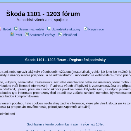
Škoda 1101 - 1203 fórum
Masochisti všech zemí, spojte se!
Hledat
Seznam uživatelů
Uživatelské skupiny
Registrace
Profil
Soukromé zprávy
Přihlášení
Škoda 1101 - 1203 fórum - Registrační podmínky
dstranit nebo upravit jakýkoliv všeobecně nežádoucí materiál tak rychle, jak je to jen možné
hledy a názory autora příspěvku a ne administrátorů, moderátorů a webmastera (mimo příspě
šné, vulgární, nenávistné, zastrašující, sexuálně orientované nebo jiné materiály, které mo
SP bude o vaší činnosti informován). IP adresa všech příspěvků je zaznamenávána pro přípa
 odstranit, upravit, přesunout nebo ukončit jakékoliv téma, kdykoliv zjistí, že odporuje těmt
 nebudou tyto informace prozrazeny třetí straně bez vašeho svolení, nemohou být webmaster
 data budou kompromitována.
vašem počítači. Tato cookies neobsahují žádné informace, které jste vložil, slouží jen ke zv
hesla (a pro posláni nového hesla, pokud jste zapomněl aktuální).
podmínkami.
Souhlasím s těmito podmínkami a je mi
více
než 13 let.