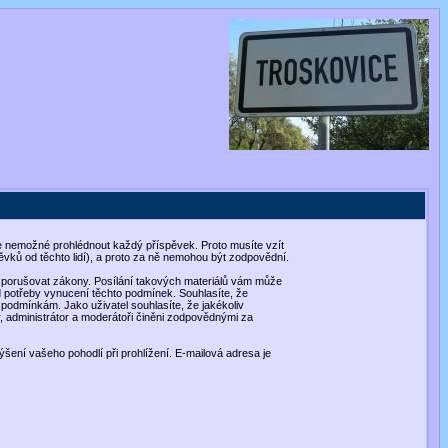
, je nemožné prohlédnout každý příspěvek. Proto musíte vzít
vků od těchto lidí), a proto za ně nemohou být zodpovědní.
hou porušovat zákony. Posílání takových materiálů vám může
d potřeby vynucení těchto podmínek. Souhlasíte, že
o podmínkám. Jako uživatel souhlasíte, že jakékoliv
, administrátor a moderátoři činěni zodpovědnými za
ýšení vašeho pohodlí při prohlížení. E-mailová adresa je