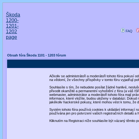
Škoda
1200-
1201-
1202
FAQ
page
Obsah fóra Škoda 1101 - 1203 fórum
Ačkoliv se administrátoři a moderátoři tohoto fóra pokusí o
na vědomí, že všechny příspěvky v tomto fóru vyjadřují po
Souhlasíte s tím, že nebudete posílat žádné hanlivé, neslu
přivodit okamžité a permanentní vyhoštění z fóra (a váš I
webmaster, administrátor a moderátoři tohoto fóra mají právo
informace, které vložíte, budou uloženy v databázi. Dokud
jakékoliv hackerské pokusy, které mohou vést k tomu, že
Systém tohoto fóra používá cookies k ukládání informací na 
používána jen pro potvrzení vašich registračních detailů a 
Kliknutím na Registraci níže souhlasíte být vázaný těmito 