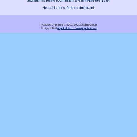
Souhlasím s těmito podmínkami a je mi
méně
než 13 let.
Nesouhlasím s těmito podmínkami.
Powered by
phpBB
© 2001, 2005 phpBB Group
Český překlad
phpBB Czech - www.phpbbcz.com