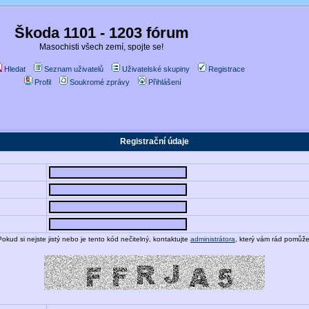
Škoda 1101 - 1203 fórum
Masochisti všech zemí, spojte se!
Hledat
Seznam uživatelů
Uživatelské skupiny
Registrace
Profil
Soukromé zprávy
Přihlášení
Registrační údaje
Pokud si nejste jistý nebo je tento kód nečitelný, kontaktujte
administrátora
, který vám rád pomůže