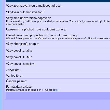
Vždy zobrazovat mou e-mailovou adresu:
Skrýt vaší přítomnost ve fóru:
Vždy mně upozornit na odpovědi:
Pošle e-mail když někdo odpoví na vámi poslané téma. Toto může být změněno kdykoli př
nového tématu.
Upozornit na příchod nové soukromé zprávy:
Otevřít nové okno při příchodu nové soukromé zprávy:
Některé šablony mohou otevřít nové okno, aby vás informovaly o nově příchozí soukromé z
Vždy připojit můj podpis:
Vždy povolit značky:
Vždy povolit HTML:
Vždy povolit smajlíky:
Jazyk fóra:
Vzhled fóra:
Časové pásmo:
Formát data a času:
Použitá syntaxe je shodná s PHP funkcí
date()