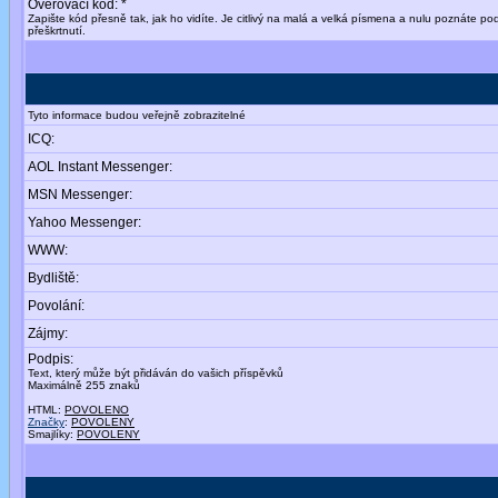
Ověřovací kód: *
Zapište kód přesně tak, jak ho vidíte. Je citlivý na malá a velká písmena a nulu poznáte po
přeškrtnutí.
Tyto informace budou veřejně zobrazitelné
ICQ:
AOL Instant Messenger:
MSN Messenger:
Yahoo Messenger:
WWW:
Bydliště:
Povolání:
Zájmy:
Podpis:
Text, který může být přidáván do vašich příspěvků
Maximálně 255 znaků
HTML:
POVOLENO
Značky
:
POVOLENY
Smajlíky:
POVOLENY