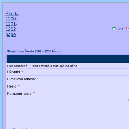
Škoda
1200-
1201-
1202
FAQ
page
Obsah fóra Škoda 1101 - 1203 fórum
Pole označená "*" jsou povinná a musí být vyplněna
Uživatel: *
E-mailová adresa: *
Heslo: *
Potvrzení hesla: *