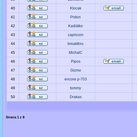
40
Klocak
41
Piston
42
Kadlátko
43
capricorn
44
breakthru
45
MichalC
46
Pipos
47
Gizmo
48
encore p-703
49
tommy
50
Drakas
Strana
1
z
8