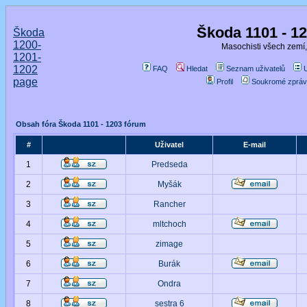
Škoda 1101 - 1
Škoda
1200-
Masochisti všech zemí,
1201-
1202
FAQ
Hledat
Seznam uživatelů
page
Profil
Soukromé zpráv
Obsah fóra Škoda 1101 - 1203 fórum
#
Uživatel
E-mail
1
Predseda
2
Myšák
3
Rancher
4
mltchoch
5
zimage
6
Burák
7
Ondra
8
sestra 6