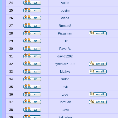
24
Audin
25
posim
26
Vlada
27
RomanS
28
Pizzaman
29
9Tr
30
Pavel V.
31
david1202
32
syreniarz1992
33
Mathys
34
tudor
35
dvk
36
zigg
37
TomSek
38
dave
39
Základna