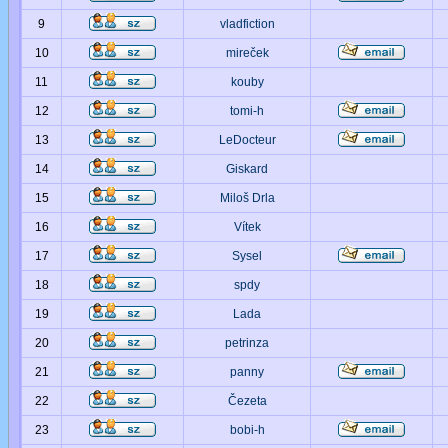
9
vladfiction
10
mireček
11
kouby
12
tomi-h
13
LeDocteur
14
Giskard
15
Miloš Drla
16
Vítek
17
Sysel
18
spdy
19
Lada
20
petrinza
21
panny
22
Čezeta
23
bobi-h