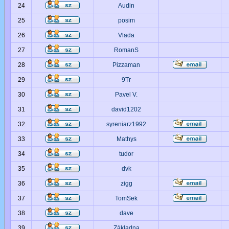
24
Audin
25
posim
26
Vlada
27
RomanS
28
Pizzaman
29
9Tr
30
Pavel V.
31
david1202
32
syreniarz1992
33
Mathys
34
tudor
35
dvk
36
zigg
37
TomSek
38
dave
39
Základna