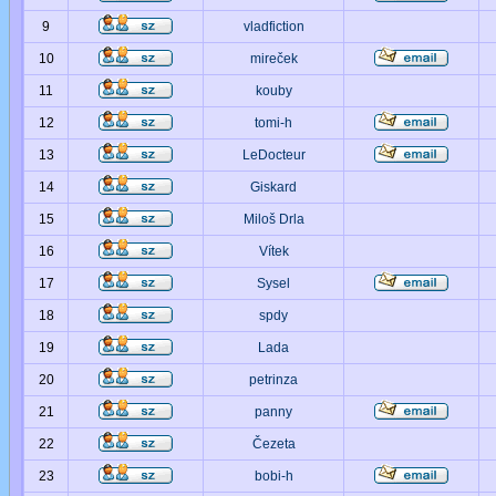
9
vladfiction
10
mireček
11
kouby
12
tomi-h
13
LeDocteur
14
Giskard
15
Miloš Drla
16
Vítek
17
Sysel
18
spdy
19
Lada
20
petrinza
21
panny
22
Čezeta
23
bobi-h