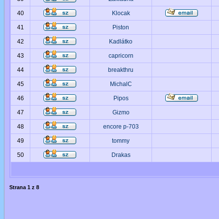
40
Klocak
41
Piston
42
Kadlátko
43
capricorn
44
breakthru
45
MichalC
46
Pipos
47
Gizmo
48
encore p-703
49
tommy
50
Drakas
Strana
1
z
8