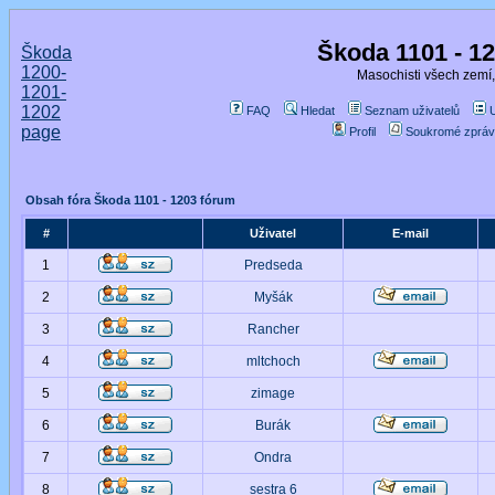
Škoda 1101 - 1
Škoda
1200-
Masochisti všech zemí,
1201-
1202
FAQ
Hledat
Seznam uživatelů
page
Profil
Soukromé zpráv
Obsah fóra Škoda 1101 - 1203 fórum
#
Uživatel
E-mail
1
Predseda
2
Myšák
3
Rancher
4
mltchoch
5
zimage
6
Burák
7
Ondra
8
sestra 6