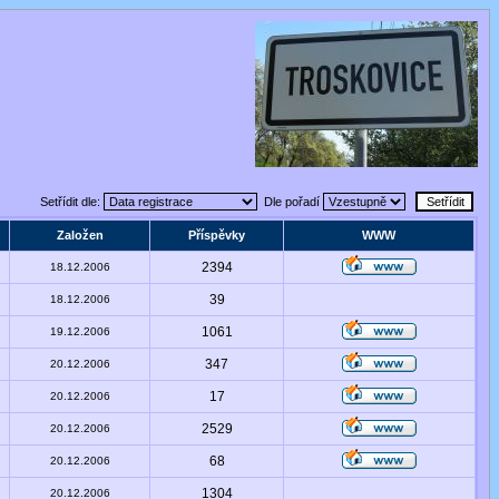
Setřídit dle:
Dle pořadí
Založen
Příspěvky
WWW
2394
18.12.2006
39
18.12.2006
1061
19.12.2006
347
20.12.2006
17
20.12.2006
2529
20.12.2006
68
20.12.2006
1304
20.12.2006