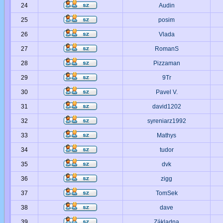
24
Audin
25
posim
26
Vlada
27
RomanS
28
Pizzaman
29
9Tr
30
Pavel V.
31
david1202
32
syreniarz1992
33
Mathys
34
tudor
35
dvk
36
zigg
37
TomSek
38
dave
39
Základna