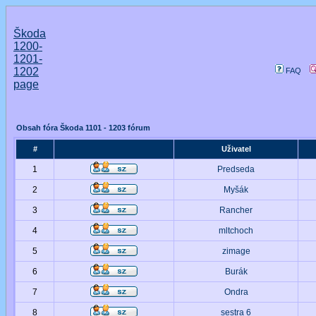
Škoda
1200-
1201-
1202
FAQ
page
Obsah fóra Škoda 1101 - 1203 fórum
#
Uživatel
1
Predseda
2
Myšák
3
Rancher
4
mltchoch
5
zimage
6
Burák
7
Ondra
8
sestra 6