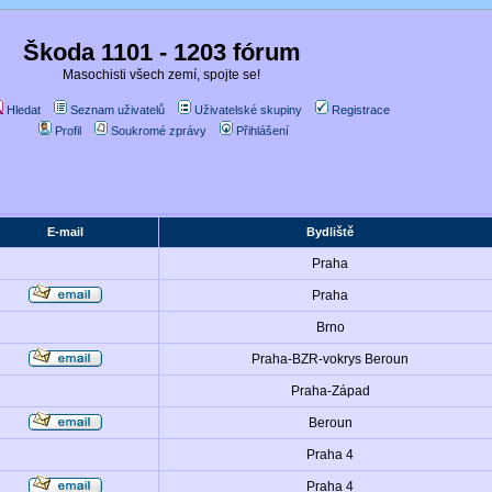
Škoda 1101 - 1203 fórum
Masochisti všech zemí, spojte se!
Hledat
Seznam uživatelů
Uživatelské skupiny
Registrace
Profil
Soukromé zprávy
Přihlášení
E-mail
Bydliště
Praha
Praha
Brno
Praha-BZR-vokrys Beroun
Praha-Západ
Beroun
Praha 4
Praha 4