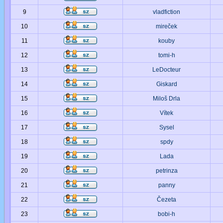
9
vladfiction
10
mireček
11
kouby
12
tomi-h
13
LeDocteur
14
Giskard
15
Miloš Drla
16
Vítek
17
Sysel
18
spdy
19
Lada
20
petrinza
21
panny
22
Čezeta
23
bobi-h