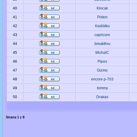
40
Klocak
41
Piston
42
Kadlátko
43
capricorn
44
breakthru
45
MichalC
46
Pipos
47
Gizmo
48
encore p-703
49
tommy
50
Drakas
Strana
1
z
8