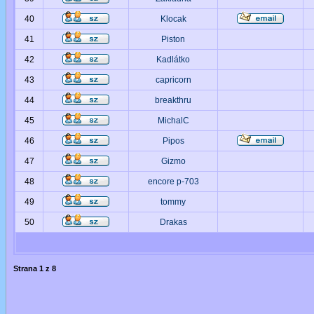
40
Klocak
41
Piston
42
Kadlátko
43
capricorn
44
breakthru
45
MichalC
46
Pipos
47
Gizmo
48
encore p-703
49
tommy
50
Drakas
Strana
1
z
8