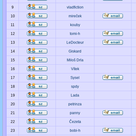
9
vladfiction
10
mireček
11
kouby
12
tomi-h
13
LeDocteur
14
Giskard
15
Miloš Drla
16
Vítek
17
Sysel
18
spdy
19
Lada
20
petrinza
21
panny
22
Čezeta
23
bobi-h