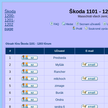
Škoda 1101 - 1
Škoda
1200-
Masochisti všech zemí,
1201-
1202
FAQ
Hledat
Seznam uživatelů
page
Profil
Soukromé zpráv
Obsah fóra Škoda 1101 - 1203 fórum
#
Uživatel
E-mail
1
Predseda
2
Myšák
3
Rancher
4
mltchoch
5
zimage
6
Burák
7
Ondra
8
sestra 6