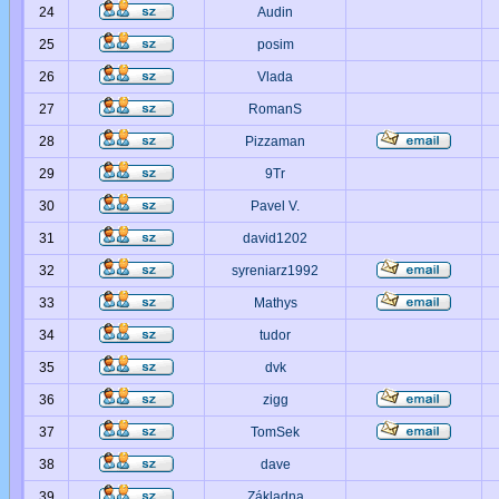
24
Audin
25
posim
26
Vlada
27
RomanS
28
Pizzaman
29
9Tr
30
Pavel V.
31
david1202
32
syreniarz1992
33
Mathys
34
tudor
35
dvk
36
zigg
37
TomSek
38
dave
39
Základna