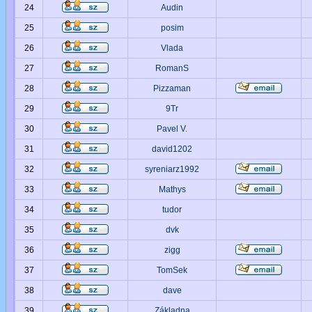
24
Audin
25
posim
26
Vlada
27
RomanS
28
Pizzaman
29
9Tr
30
Pavel V.
31
david1202
32
syreniarz1992
33
Mathys
34
tudor
35
dvk
36
zigg
37
TomSek
38
dave
39
Základna