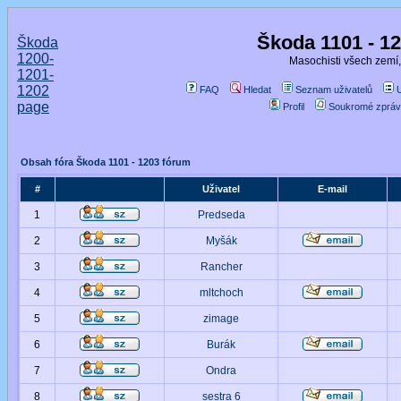
Škoda 1101 - 1
Škoda
1200-
Masochisti všech zemí,
1201-
1202
FAQ
Hledat
Seznam uživatelů
page
Profil
Soukromé zpráv
Obsah fóra Škoda 1101 - 1203 fórum
#
Uživatel
E-mail
1
Predseda
2
Myšák
3
Rancher
4
mltchoch
5
zimage
6
Burák
7
Ondra
8
sestra 6