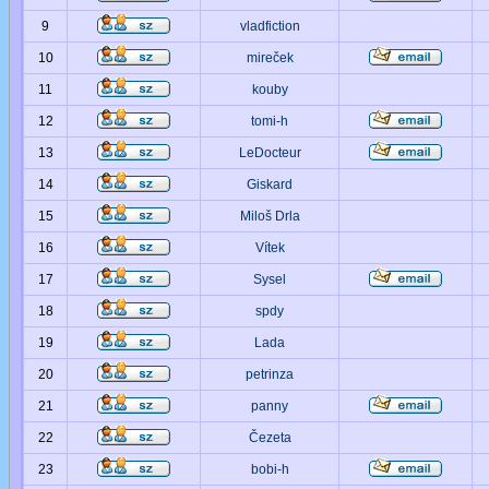
9
vladfiction
10
mireček
11
kouby
12
tomi-h
13
LeDocteur
14
Giskard
15
Miloš Drla
16
Vítek
17
Sysel
18
spdy
19
Lada
20
petrinza
21
panny
22
Čezeta
23
bobi-h