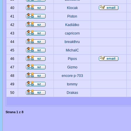
40
Klocak
41
Piston
42
Kadlátko
43
capricorn
44
breakthru
45
MichalC
46
Pipos
47
Gizmo
48
encore p-703
49
tommy
50
Drakas
Strana
1
z
8