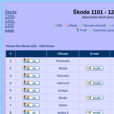
Škoda 1101 - 1
Škoda
1200-
Masochisti všech zemí,
1201-
1202
FAQ
Hledat
Seznam uživatelů
page
Profil
Soukromé zpráv
Obsah fóra Škoda 1101 - 1203 fórum
#
Uživatel
E-mail
1
Predseda
2
Myšák
3
Rancher
4
mltchoch
5
zimage
6
Burák
7
Ondra
8
sestra 6