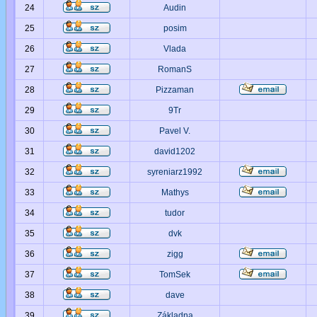
24
Audin
25
posim
26
Vlada
27
RomanS
28
Pizzaman
29
9Tr
30
Pavel V.
31
david1202
32
syreniarz1992
33
Mathys
34
tudor
35
dvk
36
zigg
37
TomSek
38
dave
39
Základna