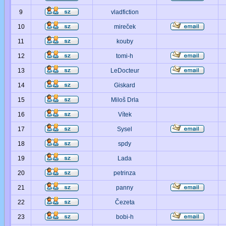
9
vladfiction
10
mireček
11
kouby
12
tomi-h
13
LeDocteur
14
Giskard
15
Miloš Drla
16
Vítek
17
Sysel
18
spdy
19
Lada
20
petrinza
21
panny
22
Čezeta
23
bobi-h