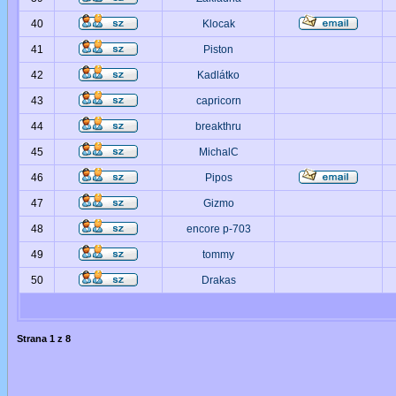
40
Klocak
41
Piston
42
Kadlátko
43
capricorn
44
breakthru
45
MichalC
46
Pipos
47
Gizmo
48
encore p-703
49
tommy
50
Drakas
Strana
1
z
8