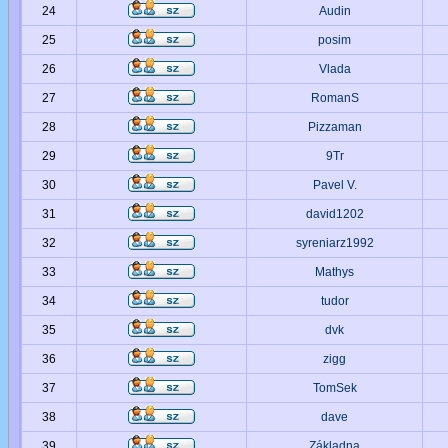
24
Audin
25
posim
26
Vlada
27
RomanS
28
Pizzaman
29
9Tr
30
Pavel V.
31
david1202
32
syreniarz1992
33
Mathys
34
tudor
35
dvk
36
zigg
37
TomSek
38
dave
39
Základna