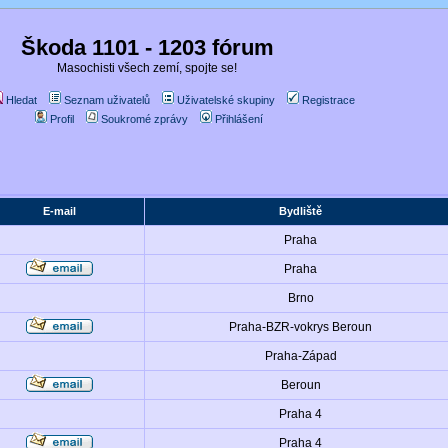
Škoda 1101 - 1203 fórum
Masochisti všech zemí, spojte se!
Hledat
Seznam uživatelů
Uživatelské skupiny
Registrace
Profil
Soukromé zprávy
Přihlášení
E-mail
Bydliště
Praha
Praha
Brno
Praha-BZR-vokrys Beroun
Praha-Západ
Beroun
Praha 4
Praha 4