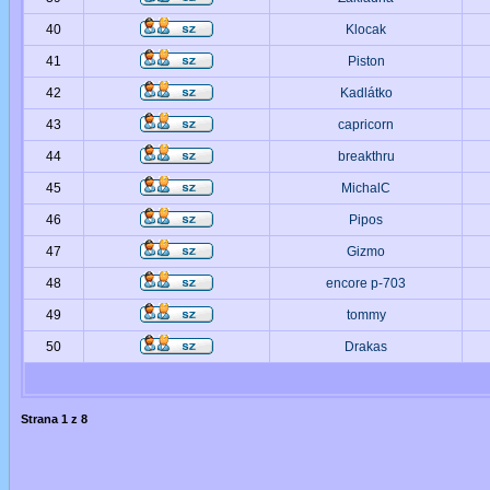
40
Klocak
41
Piston
42
Kadlátko
43
capricorn
44
breakthru
45
MichalC
46
Pipos
47
Gizmo
48
encore p-703
49
tommy
50
Drakas
Strana
1
z
8