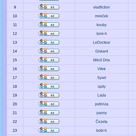
9
vladfiction
10
mireček
11
kouby
12
tomi-h
13
LeDocteur
14
Giskard
15
Miloš Drla
16
Vítek
17
Sysel
18
spdy
19
Lada
20
petrinza
21
panny
22
Čezeta
23
bobi-h