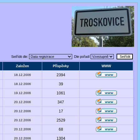
Setřídit dle:
Dle pořadí
Založen
Příspěvky
WWW
2394
18.12.2006
39
18.12.2006
1061
19.12.2006
347
20.12.2006
17
20.12.2006
2529
20.12.2006
68
20.12.2006
1304
20.12.2006