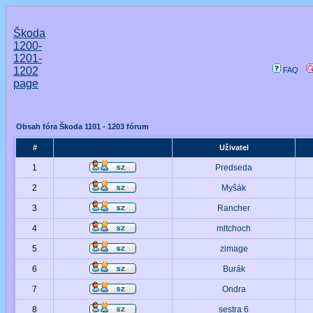
Škoda
1200-
1201-
1202
FAQ
page
Obsah fóra Škoda 1101 - 1203 fórum
#
Uživatel
1
Predseda
2
Myšák
3
Rancher
4
mltchoch
5
zimage
6
Burák
7
Ondra
8
sestra 6