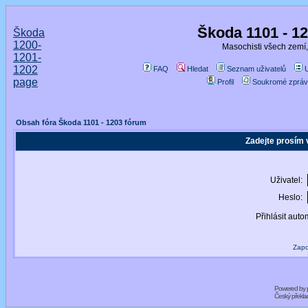
Škoda 1101 - 1
Škoda
1200-
Masochisti všech zemí,
1201-
1202
FAQ
Hledat
Seznam uživatelů
page
Profil
Soukromé zpráv
Obsah fóra Škoda 1101 - 1203 fórum
Zadejte prosím 
Uživatel:
Heslo:
Přihlásit auto
Zapo
Powered by
Český překl