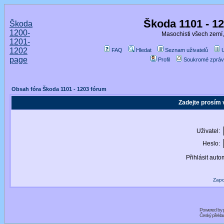
Škoda 1101 - 1
Škoda
1200-
Masochisti všech zemí,
1201-
1202
FAQ
Hledat
Seznam uživatelů
page
Profil
Soukromé zpráv
Obsah fóra Škoda 1101 - 1203 fórum
Zadejte prosím 
Uživatel:
Heslo:
Přihlásit auto
Zapo
Powered by
Český překl