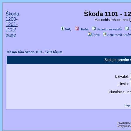
Škoda 1101 - 1
Škoda
1200-
Masochisti všech zemí,
1201-
1202
FAQ
Hledat
Seznam uživatelů
page
Profil
Soukromé zpráv
Obsah fóra Škoda 1101 - 1203 fórum
Zadejte prosím 
Uživatel:
Heslo:
Přihlásit auto
Zapo
Powered by
Český překl