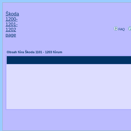
Škoda
1200-
1201-
1202
FAQ
page
Obsah fóra Škoda 1101 - 1203 fórum