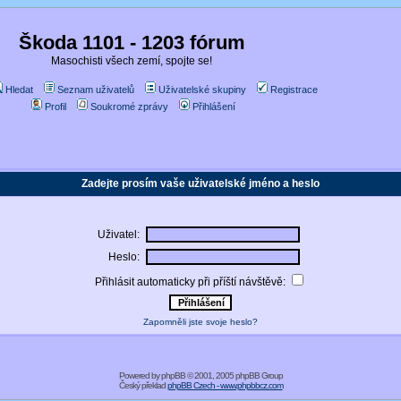
Škoda 1101 - 1203 fórum
Masochisti všech zemí, spojte se!
Hledat
Seznam uživatelů
Uživatelské skupiny
Registrace
Profil
Soukromé zprávy
Přihlášení
Zadejte prosím vaše uživatelské jméno a heslo
Uživatel:
Heslo:
Přihlásit automaticky při příští návštěvě:
Zapomněli jste svoje heslo?
Powered by
phpBB
© 2001, 2005 phpBB Group
Český překlad
phpBB Czech - www.phpbbcz.com