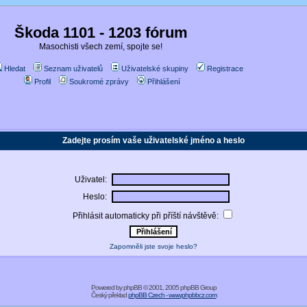
Škoda 1101 - 1203 fórum
Masochisti všech zemí, spojte se!
Hledat
Seznam uživatelů
Uživatelské skupiny
Registrace
Profil
Soukromé zprávy
Přihlášení
Zadejte prosím vaše uživatelské jméno a heslo
Uživatel:
Heslo:
Přihlásit automaticky při příští návštěvě:
Zapomněli jste svoje heslo?
Powered by
phpBB
© 2001, 2005 phpBB Group
Český překlad
phpBB Czech - www.phpbbcz.com