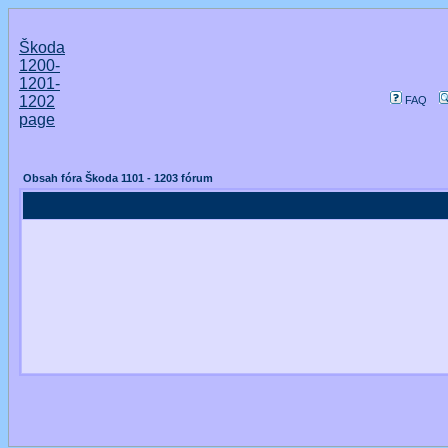
Škoda
1200-
1201-
1202
FAQ
page
Obsah fóra Škoda 1101 - 1203 fórum