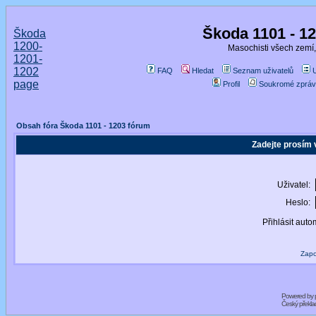
Škoda 1101 - 1
Škoda
1200-
Masochisti všech zemí,
1201-
1202
FAQ
Hledat
Seznam uživatelů
page
Profil
Soukromé zpráv
Obsah fóra Škoda 1101 - 1203 fórum
Zadejte prosím 
Uživatel:
Heslo:
Přihlásit auto
Zapo
Powered by
Český překl