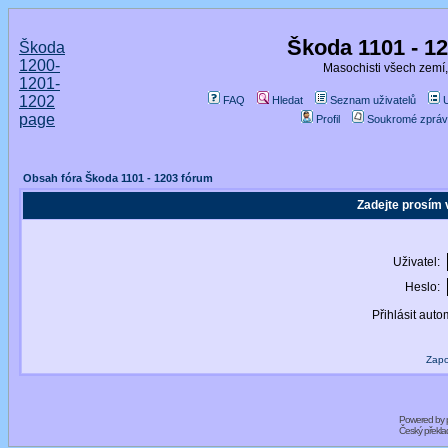
Škoda 1101 - 1
Škoda
1200-
Masochisti všech zemí,
1201-
1202
FAQ
Hledat
Seznam uživatelů
page
Profil
Soukromé zpráv
Obsah fóra Škoda 1101 - 1203 fórum
Zadejte prosím 
Uživatel:
Heslo:
Přihlásit auto
Zapo
Powered by
Český překl