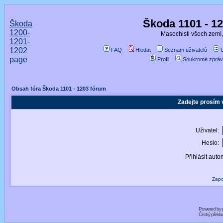
Škoda 1101 - 1
Škoda
1200-
Masochisti všech zemí,
1201-
1202
FAQ
Hledat
Seznam uživatelů
page
Profil
Soukromé zpráv
Obsah fóra Škoda 1101 - 1203 fórum
Zadejte prosím 
Uživatel:
Heslo:
Přihlásit auto
Zapo
Powered by
Český překl