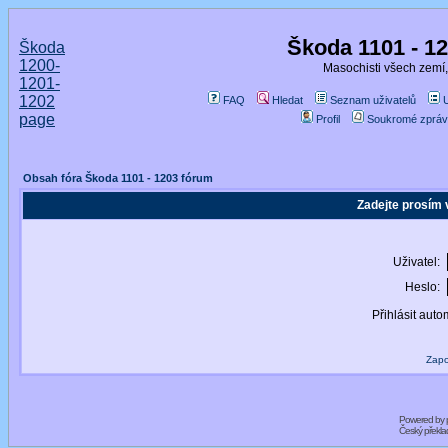
Škoda 1101 - 1
Škoda
1200-
Masochisti všech zemí,
1201-
1202
FAQ
Hledat
Seznam uživatelů
page
Profil
Soukromé zpráv
Obsah fóra Škoda 1101 - 1203 fórum
Zadejte prosím 
Uživatel:
Heslo:
Přihlásit auto
Zapo
Powered by
Český překl