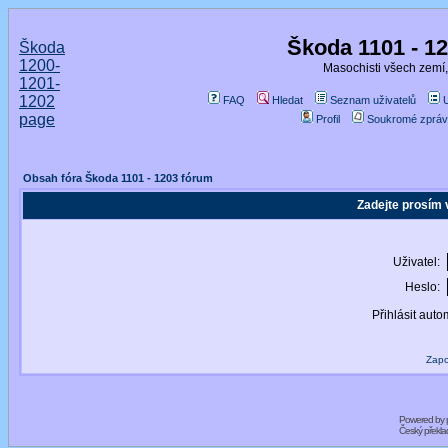
Škoda 1101 - 1
Škoda
1200-
Masochisti všech zemí,
1201-
1202
FAQ
Hledat
Seznam uživatelů
page
Profil
Soukromé zpráv
Obsah fóra Škoda 1101 - 1203 fórum
Zadejte prosím 
Uživatel:
Heslo:
Přihlásit auto
Zapo
Powered by
Český překl