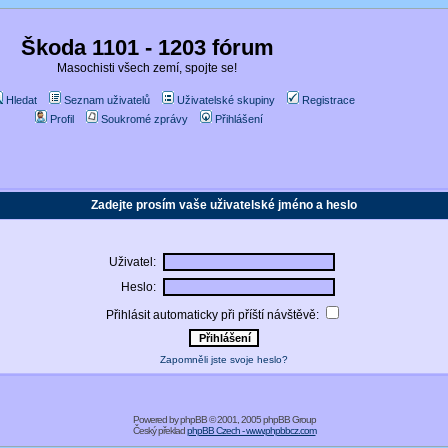
Škoda 1101 - 1203 fórum
Masochisti všech zemí, spojte se!
Hledat
Seznam uživatelů
Uživatelské skupiny
Registrace
Profil
Soukromé zprávy
Přihlášení
Zadejte prosím vaše uživatelské jméno a heslo
Uživatel:
Heslo:
Přihlásit automaticky při příští návštěvě:
Zapomněli jste svoje heslo?
Powered by
phpBB
© 2001, 2005 phpBB Group
Český překlad
phpBB Czech - www.phpbbcz.com