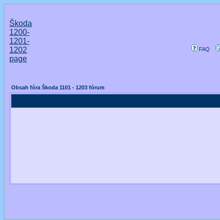
Škoda
1200-
1201-
1202
FAQ
page
Obsah fóra Škoda 1101 - 1203 fórum