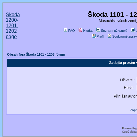
Škoda 1101 - 1
Škoda
1200-
Masochisti všech zemí,
1201-
1202
FAQ
Hledat
Seznam uživatelů
page
Profil
Soukromé zpráv
Obsah fóra Škoda 1101 - 1203 fórum
Zadejte prosím 
Uživatel:
Heslo:
Přihlásit auto
Zapo
Powered by
Český překl