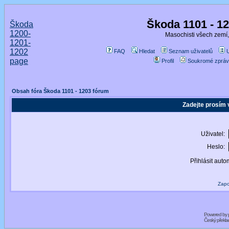
Škoda 1101 - 1
Škoda
1200-
Masochisti všech zemí,
1201-
1202
FAQ
Hledat
Seznam uživatelů
page
Profil
Soukromé zpráv
Obsah fóra Škoda 1101 - 1203 fórum
Zadejte prosím 
Uživatel:
Heslo:
Přihlásit auto
Zapo
Powered by
Český překl