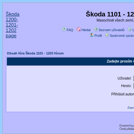
Škoda 1101 - 1
Škoda
1200-
Masochisti všech zemí,
1201-
1202
FAQ
Hledat
Seznam uživatelů
page
Profil
Soukromé zpráv
Obsah fóra Škoda 1101 - 1203 fórum
Zadejte prosím 
Uživatel:
Heslo:
Přihlásit auto
Zapo
Powered by
Český překl