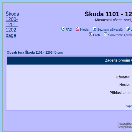
Škoda 1101 - 1
Škoda
1200-
Masochisti všech zemí,
1201-
1202
FAQ
Hledat
Seznam uživatelů
page
Profil
Soukromé zpráv
Obsah fóra Škoda 1101 - 1203 fórum
Zadejte prosím 
Uživatel:
Heslo:
Přihlásit auto
Zapo
Powered by
Český překl