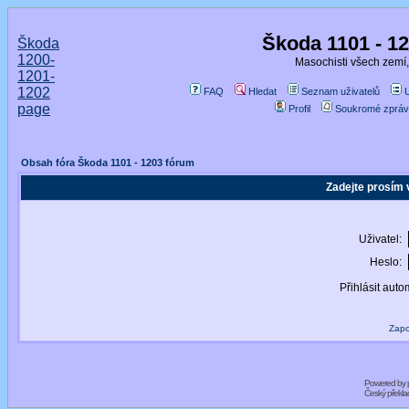
Škoda 1101 - 1
Škoda
1200-
Masochisti všech zemí,
1201-
1202
FAQ
Hledat
Seznam uživatelů
page
Profil
Soukromé zpráv
Obsah fóra Škoda 1101 - 1203 fórum
Zadejte prosím 
Uživatel:
Heslo:
Přihlásit auto
Zapo
Powered by
Český překl