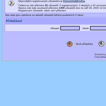
Nejnovějším registrovaným uživatelem je
ĘîíäčöčîíĺđűËčďĺöę
.
Celkem je zde přítomno
32
uživatelů: 0 registrovaných, 0 skrytých a 32 anony
Nejvíce zde bylo současně přítomno
1359
uživatelů dne ne září 28, 2025 12:3
Registrovaní uživatelé: nikdo není přítomen
Tato data jsou založena na aktivitě uživatelů během posledních 5 minut.
Přihlášení
Uživatel:
Heslo:
Nové příspěvky
Powered by
Český překl