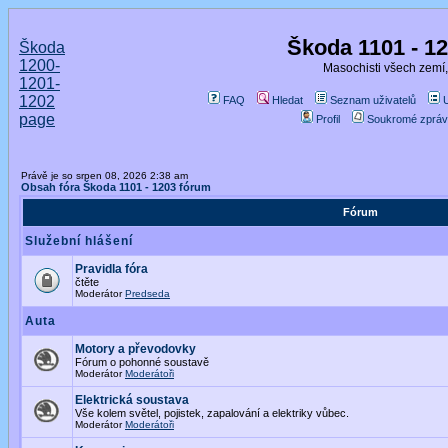
Škoda 1101 - 1
Škoda
1200-
Masochisti všech zemí,
1201-
1202
FAQ
Hledat
Seznam uživatelů
page
Profil
Soukromé zpráv
Právě je so srpen 08, 2026 2:38 am
Obsah fóra Škoda 1101 - 1203 fórum
Fórum
Služební hlášení
Pravidla fóra
čtěte
Moderátor
Predseda
Auta
Motory a převodovky
Fórum o pohonné soustavě
Moderátor
Moderátoři
Elektrická soustava
Vše kolem světel, pojistek, zapalování a elektriky vůbec.
Moderátor
Moderátoři